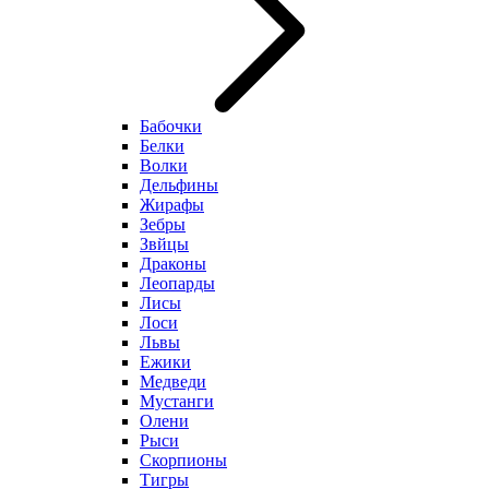
Бабочки
Белки
Волки
Дельфины
Жирафы
Зебры
Звйцы
Драконы
Леопарды
Лисы
Лоси
Львы
Ежики
Медведи
Мустанги
Олени
Рыси
Скорпионы
Тигры