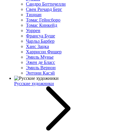
Сандро Боттичелли
Свен Ричард Берг
Тициан
Томас Гейнсборо
Томас Кинкейд
Уоррен
Франсуа Буше
Чарльз Барбер
Ханс Зацка
Харрисон Фишер
Эмиль Мунье
Эжен де Бласс
Эмиль Вернон
Энтони Касэй
Русские художники