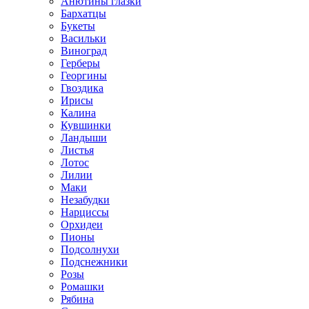
Анютины глазки
Бархатцы
Букеты
Васильки
Виноград
Герберы
Георгины
Гвоздика
Ирисы
Калина
Кувшинки
Ландыши
Листья
Лотос
Лилии
Маки
Незабудки
Нарциссы
Орхидеи
Пионы
Подсолнухи
Подснежники
Розы
Ромашки
Рябина