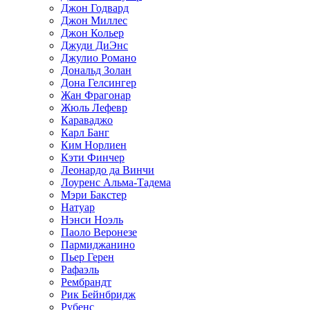
Джон Годвард
Джон Миллес
Джон Кольер
Джуди ДиЭнс
Джулио Романо
Дональд Золан
Дона Гелсингер
Жан Фрагонар
Жюль Лефевр
Караваджо
Карл Банг
Ким Норлиен
Кэти Финчер
Леонардо да Винчи
Лоуренс Альма-Тадема
Мэри Бакстер
Натуар
Нэнси Ноэль
Паоло Веронезе
Пармиджанино
Пьер Герен
Рафаэль
Рембрандт
Рик Бейнбридж
Рубенс