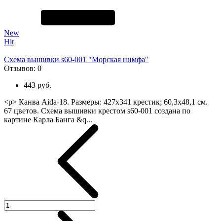
New
Hit
Схема вышивки s60-001 "Морская нимфа"
Отзывов:
0
443 руб.
<p> Канва Aida-18. Размеры: 427х341 крестик; 60,3х48,1 см.
67 цветов. Схема вышивки крестом s60-001 создана по
картине Карла Банга &q...