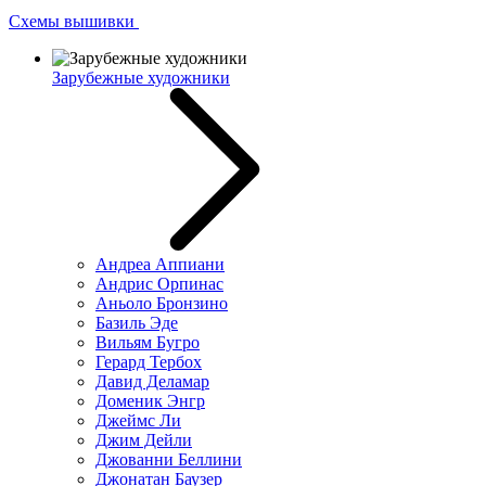
Схемы вышивки
Зарубежные художники
Андреа Аппиани
Андрис Орпинас
Аньоло Бронзино
Базиль Эде
Вильям Бугро
Герард Тербох
Давид Деламар
Доменик Энгр
Джеймс Ли
Джим Дейли
Джованни Беллини
Джонатан Баузер