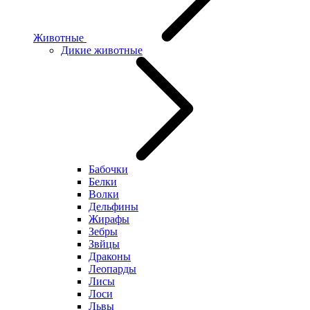
Животные
Дикие животные
Бабочки
Белки
Волки
Дельфины
Жирафы
Зебры
Звйцы
Драконы
Леопарды
Лисы
Лоси
Львы