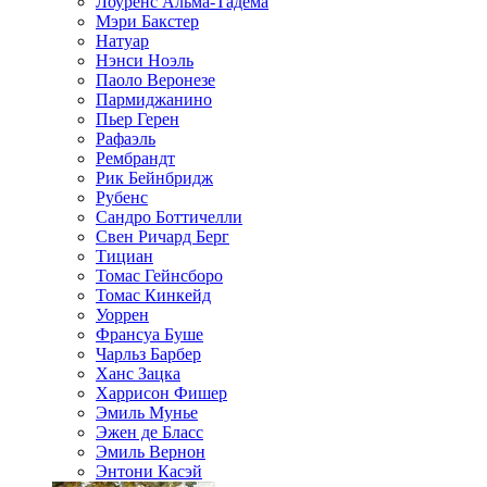
Лоуренс Альма-Тадема
Мэри Бакстер
Натуар
Нэнси Ноэль
Паоло Веронезе
Пармиджанино
Пьер Герен
Рафаэль
Рембрандт
Рик Бейнбридж
Рубенс
Сандро Боттичелли
Свен Ричард Берг
Тициан
Томас Гейнсборо
Томас Кинкейд
Уоррен
Франсуа Буше
Чарльз Барбер
Ханс Зацка
Харрисон Фишер
Эмиль Мунье
Эжен де Бласс
Эмиль Вернон
Энтони Касэй