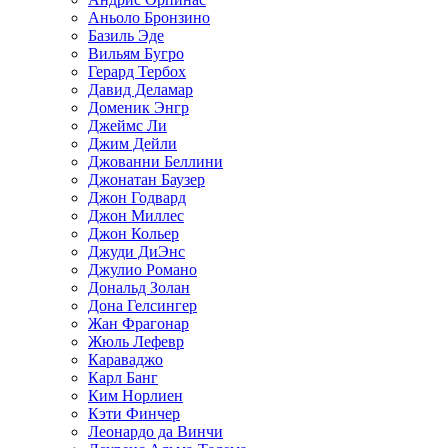
Аньоло Бронзино
Базиль Эде
Вильям Бугро
Герард Тербох
Давид Деламар
Доменик Энгр
Джеймс Ли
Джим Дейли
Джованни Беллини
Джонатан Баузер
Джон Годвард
Джон Миллес
Джон Кольер
Джуди ДиЭнс
Джулио Романо
Дональд Золан
Дона Гелсингер
Жан Фрагонар
Жюль Лефевр
Караваджо
Карл Банг
Ким Норлиен
Кэти Финчер
Леонардо да Винчи