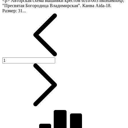
<p> Авторская схема вышивки крестом s01b-003 икона&nbsp;
"Пресвятая Богородица Владимирская". Канва Aida-18.
Размер: 31...