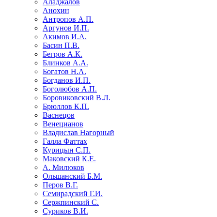
Аладжалов
Анохин
Антропов А.П.
Аргунов И.П.
Акимов И.А.
Басин П.В.
Бегров А.К.
Блинков А.А.
Богатов Н.А.
Богданов И.П.
Боголюбов А.П.
Боровиковский В.Л.
Брюллов К.П.
Васнецов
Венецианов
Владислав Нагорный
Галла Фаттах
Курицын С.П.
Маковский К.Е.
А. Милюков
Ольшанский Б.М.
Перов В.Г.
Семирадский Г.И.
Сержпинский С.
Суриков В.И.