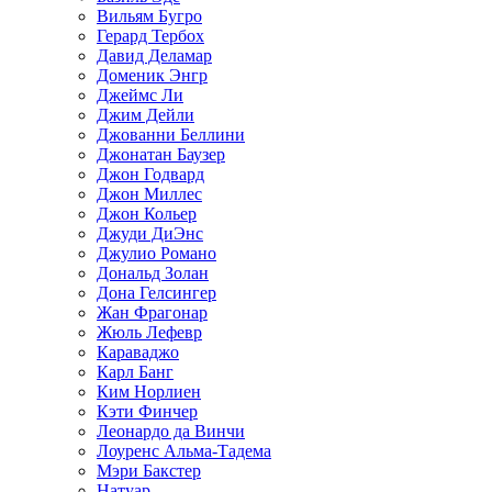
Вильям Бугро
Герард Тербох
Давид Деламар
Доменик Энгр
Джеймс Ли
Джим Дейли
Джованни Беллини
Джонатан Баузер
Джон Годвард
Джон Миллес
Джон Кольер
Джуди ДиЭнс
Джулио Романо
Дональд Золан
Дона Гелсингер
Жан Фрагонар
Жюль Лефевр
Караваджо
Карл Банг
Ким Норлиен
Кэти Финчер
Леонардо да Винчи
Лоуренс Альма-Тадема
Мэри Бакстер
Натуар