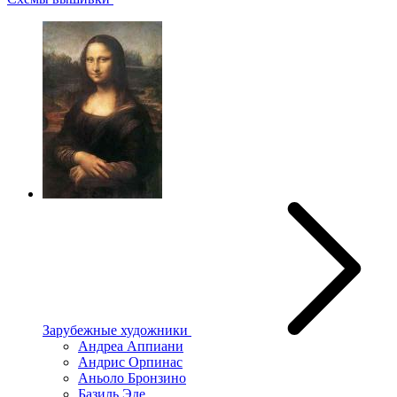
Зарубежные художники
Андреа Аппиани
Андрис Орпинас
Аньоло Бронзино
Базиль Эде