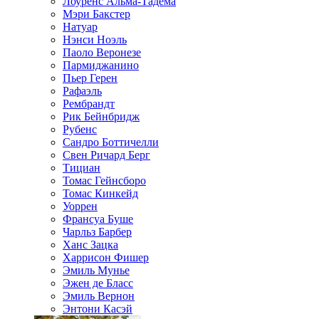
Лоуренс Альма-Тадема
Мэри Бакстер
Натуар
Нэнси Ноэль
Паоло Веронезе
Пармиджанино
Пьер Герен
Рафаэль
Рембрандт
Рик Бейнбридж
Рубенс
Сандро Боттичелли
Свен Ричард Берг
Тициан
Томас Гейнсборо
Томас Кинкейд
Уоррен
Франсуа Буше
Чарльз Барбер
Ханс Зацка
Харрисон Фишер
Эмиль Мунье
Эжен де Бласс
Эмиль Вернон
Энтони Касэй