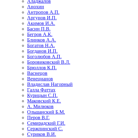
Аладжалов
Анохин
Антропов А.П.
Аргунов И.П.
Акимов И.А.
Басин П.В.
Бегров А.К.
Блинков А.А.
Богатов Н.А.
Богданов И.П.
Боголюбов А.П.
Боровиковский В.Л.
Брюллов К.П.
Васнецов
Венецианов
Владислав Нагорный
Галла Фаттах
Курицын С.П.
Маковский К.Е.
А. Милюков
Ольшанский Б.М.
Перов В.Г.
Семирадский Г.И.
Сержпинский С.
Суриков В.И.