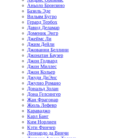
Аньоло Бронзино
Базиль Эде
Вильям Бугро
Герард Тербох
Давид Деламар
Доменик Энгр
Джеймс Ли
Джим Дейли
Джованни Беллини
Джонатан Баузер
Джон Годвард
Джон Миллес
Джон Кольер
Джуди ДиЭнс
Джулио Романо
Дональд Золан
Дона Гелсингер
Жан Фрагонар
Жюль Лефевр
Караваджо
Карл Банг
Ким Норлиен
Кэти Финчер
Леонардо да Винчи