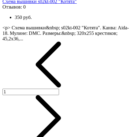
Схема вышивки s02kt-002 "Котята"
Отзывов:
0
350 руб.
<p> Схема вышивки&nbsp; s02kt-002 "Котята". Канва: Aida-
18. Мулине: DMC. Размеры:&nbsp; 320х255 крестиков;
45,2х36,...