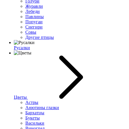
Голуби
Журавли
Лебеди
Павлины
Попугаи
Снегири
Совы
Другие птицы
Русалки
Цветы
Астры
Анютины глазки
Бархатцы
Букеты
Васильки
Виноград