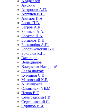
Аладжалов
Анохин
Антропов А.П.
Аргунов И.П.
Акимов И.А.
Басин П.В.
Бегров А.К.
Блинков А.А.
Богатов Н.А.
Богданов И.П.
Боголюбов А.П.
Боровиковский В.Л.
Брюллов К.П.
Васнецов
Венецианов
Владислав Нагорный
Галла Фаттах
Курицын С.П.
Маковский К.Е.
А. Милюков
Ольшанский Б.М.
Перов В.Г.
Семирадский Г.И.
Сержпинский С.
Суриков В.И.