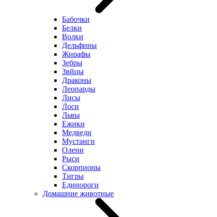
Бабочки
Белки
Волки
Дельфины
Жирафы
Зебры
Звйцы
Драконы
Леопарды
Лисы
Лоси
Львы
Ежики
Медведи
Мустанги
Олени
Рыси
Скорпионы
Тигры
Единороги
Домашние животные