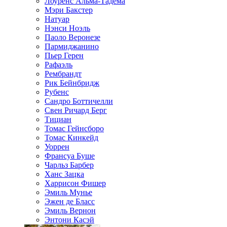
Лоуренс Альма-Тадема
Мэри Бакстер
Натуар
Нэнси Ноэль
Паоло Веронезе
Пармиджанино
Пьер Герен
Рафаэль
Рембрандт
Рик Бейнбридж
Рубенс
Сандро Боттичелли
Свен Ричард Берг
Тициан
Томас Гейнсборо
Томас Кинкейд
Уоррен
Франсуа Буше
Чарльз Барбер
Ханс Зацка
Харрисон Фишер
Эмиль Мунье
Эжен де Бласс
Эмиль Вернон
Энтони Касэй