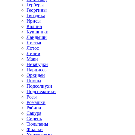
Герберы
Георгины
Гвоздика
Ирисы
Калина
Кувшинки
Ландыши
Листья
Лотос
Лилии
Маки
Незабудки
Нарциссы
Орхидеи
Пионы
Подсолнухи
Подснежники
Розы
Ромашки
Рябина
Сакура
Сирень
Тюльпаны
Фиалки
Хризантемы