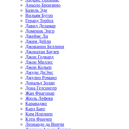
Аньоло Бронзино
Базиль Эде
Вильям Бугро
Герард Тербох
Давид Деламар
Доменик Энгр
Джеймс Ли
Джим Дейли
Джованни Беллини
Джонатан Баузер
Джон Годвард
Джон Миллес
Джон Кольер
Джуди ДиЭнс
Джулио Романо
Дональд Золан
Дона Гелсингер
Жан Фрагонар
Жюль Лефевр
Караваджо
Карл Банг
Ким Норлиен
Кэти Финчер
Леонардо да Винчи