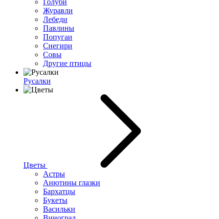
Голуби
Журавли
Лебеди
Павлины
Попугаи
Снегири
Совы
Другие птицы
Русалки
Цветы
Астры
Анютины глазки
Бархатцы
Букеты
Васильки
Виноград