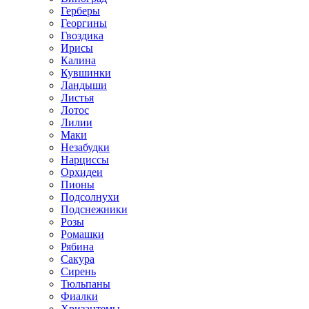
Герберы
Георгины
Гвоздика
Ирисы
Калина
Кувшинки
Ландыши
Листья
Лотос
Лилии
Маки
Незабудки
Нарциссы
Орхидеи
Пионы
Подсолнухи
Подснежники
Розы
Ромашки
Рябина
Сакура
Сирень
Тюльпаны
Фиалки
Хризантемы