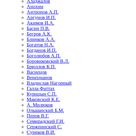
Аладжалов
Анохин
Антропов А.П.
Аргунов И.П.
Акимов И.А.
Басин П.В.
Бегров А.К.
Блинков А.А.
Богатов Н.А.
Богданов И.П.
Боголюбов А.П.
Боровиковский В.Л.
Брюллов К.П.
Васнецов
Венецианов
Владислав Нагорный
Галла Фаттах
Курицын С.П.
Маковский К.Е.
А. Милюков
Ольшанский Б.М.
Перов В.Г.
Семирадский Г.И.
Сержпинский С.
Суриков В.И.