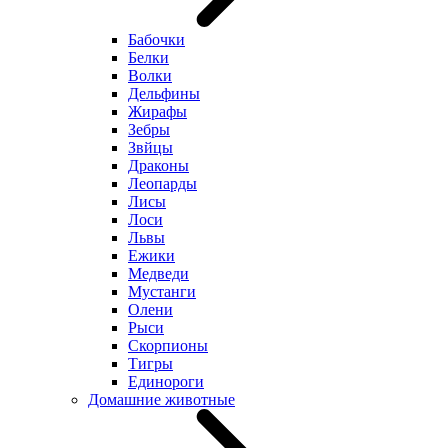
Бабочки
Белки
Волки
Дельфины
Жирафы
Зебры
Звйцы
Драконы
Леопарды
Лисы
Лоси
Львы
Ежики
Медведи
Мустанги
Олени
Рыси
Скорпионы
Тигры
Единороги
Домашние животные