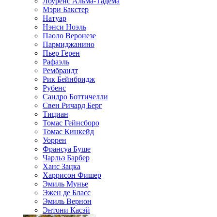
Лоуренс Альма-Тадема
Мэри Бакстер
Натуар
Нэнси Ноэль
Паоло Веронезе
Пармиджанино
Пьер Герен
Рафаэль
Рембрандт
Рик Бейнбридж
Рубенс
Сандро Боттичелли
Свен Ричард Берг
Тициан
Томас Гейнсборо
Томас Кинкейд
Уоррен
Франсуа Буше
Чарльз Барбер
Ханс Зацка
Харрисон Фишер
Эмиль Мунье
Эжен де Бласс
Эмиль Вернон
Энтони Касэй