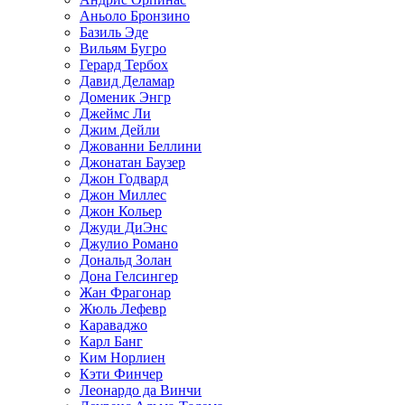
Аньоло Бронзино
Базиль Эде
Вильям Бугро
Герард Тербох
Давид Деламар
Доменик Энгр
Джеймс Ли
Джим Дейли
Джованни Беллини
Джонатан Баузер
Джон Годвард
Джон Миллес
Джон Кольер
Джуди ДиЭнс
Джулио Романо
Дональд Золан
Дона Гелсингер
Жан Фрагонар
Жюль Лефевр
Караваджо
Карл Банг
Ким Норлиен
Кэти Финчер
Леонардо да Винчи