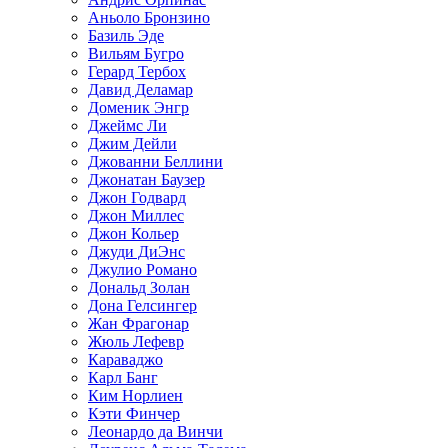
Аньоло Бронзино
Базиль Эде
Вильям Бугро
Герард Тербох
Давид Деламар
Доменик Энгр
Джеймс Ли
Джим Дейли
Джованни Беллини
Джонатан Баузер
Джон Годвард
Джон Миллес
Джон Кольер
Джуди ДиЭнс
Джулио Романо
Дональд Золан
Дона Гелсингер
Жан Фрагонар
Жюль Лефевр
Караваджо
Карл Банг
Ким Норлиен
Кэти Финчер
Леонардо да Винчи