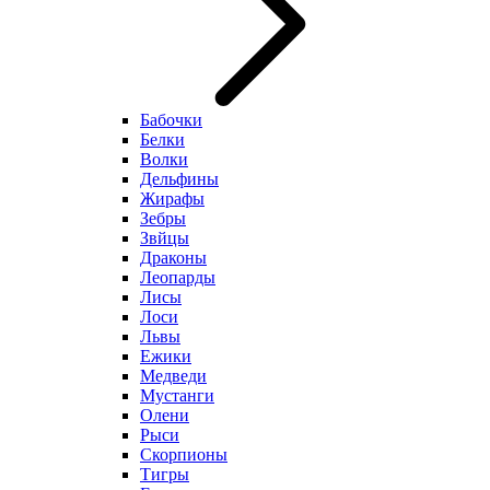
Бабочки
Белки
Волки
Дельфины
Жирафы
Зебры
Звйцы
Драконы
Леопарды
Лисы
Лоси
Львы
Ежики
Медведи
Мустанги
Олени
Рыси
Скорпионы
Тигры