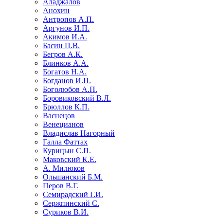
Аладжалов
Анохин
Антропов А.П.
Аргунов И.П.
Акимов И.А.
Басин П.В.
Бегров А.К.
Блинков А.А.
Богатов Н.А.
Богданов И.П.
Боголюбов А.П.
Боровиковский В.Л.
Брюллов К.П.
Васнецов
Венецианов
Владислав Нагорный
Галла Фаттах
Курицын С.П.
Маковский К.Е.
А. Милюков
Ольшанский Б.М.
Перов В.Г.
Семирадский Г.И.
Сержпинский С.
Суриков В.И.