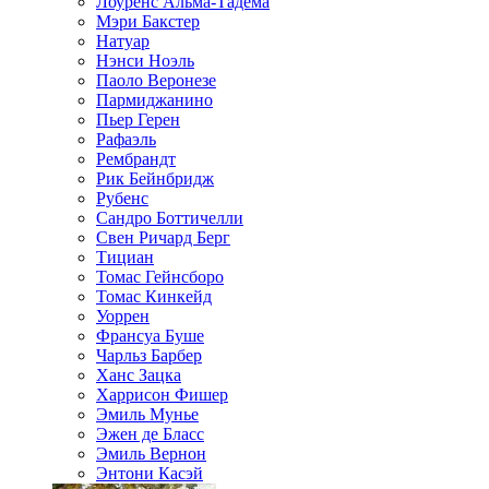
Лоуренс Альма-Тадема
Мэри Бакстер
Натуар
Нэнси Ноэль
Паоло Веронезе
Пармиджанино
Пьер Герен
Рафаэль
Рембрандт
Рик Бейнбридж
Рубенс
Сандро Боттичелли
Свен Ричард Берг
Тициан
Томас Гейнсборо
Томас Кинкейд
Уоррен
Франсуа Буше
Чарльз Барбер
Ханс Зацка
Харрисон Фишер
Эмиль Мунье
Эжен де Бласс
Эмиль Вернон
Энтони Касэй