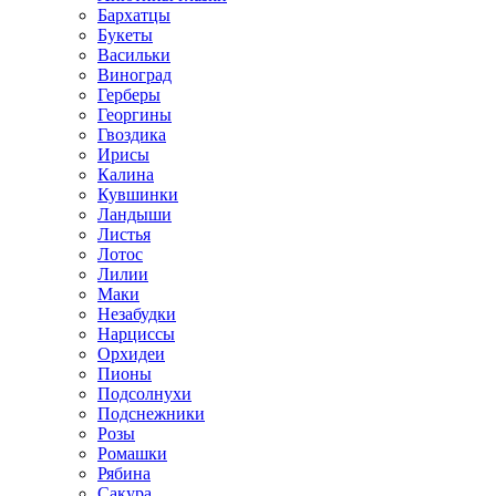
Бархатцы
Букеты
Васильки
Виноград
Герберы
Георгины
Гвоздика
Ирисы
Калина
Кувшинки
Ландыши
Листья
Лотос
Лилии
Маки
Незабудки
Нарциссы
Орхидеи
Пионы
Подсолнухи
Подснежники
Розы
Ромашки
Рябина
Сакура